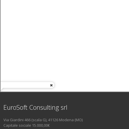
EuroSoft Consulting srl
Via Giardini 466 (scala G), 41126 Modena (MO)
Capitale sociale 15.000,00€