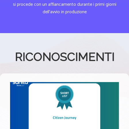
si procede con un affiancamento durante i primi giorni
dell'avvio in produzione
RICONOSCIMENTI
Progetto presentato da AUSL BOLOGNA
(Dott. Roberto Di Silvestre, Dott.ssa Sara
Volpini)